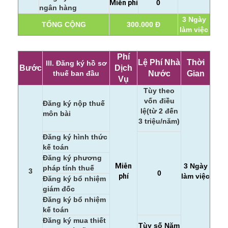
Miễn phí
0
ngân hàng
3 Ngày
TỔNG CỘNG
300.000 Đ
làm việc
Phí
Lệ Phí Nhà
Thời
III. Đăng ký hồ sơ
Bước
Dịch
thuế ban đầu
Nước
Gian
Vụ
Tùy theo
vốn điều
Đăng ký nộp thuế
lệ
(từ 2 đến
môn bài
3
triệu/năm)
Đăng ký hình thức
kế toán
Đăng ký phương
Miễn
3 Ngày
pháp tính thuế
3
0
phí
làm việc
Đăng ký bổ nhiệm
giám đốc
Đăng ký bổ nhiệm
kế toán
Đăng ký mua thiết
Tùy số Năm