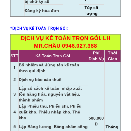
bị chữ ký số
Tùy số
Đăng ký hóa đơn
lượng
*DỊCH VỤ KẾ TOÁN TRỌN GÓI:
DỊCH VỤ KẾ TOÁN TRỌN GÓI
. LH
MR.CHÂU 0946.027.388
Phí
Thời
STT
Kế Toán Trọn Gói
Dịch Vụ
Gian
Bổ nhiệm và đứng tên kế toán
1
theo qui định
2
Dịch vụ báo cáo thuế
Lập sổ sách kế toán, nhập xuất
3
tồn hàng hóa, nguyên vật liệu,
thành phẩm
Lập Phiếu thu, Phiếu chi, Phiếu
4
xuất kho, Phiếu nhập kho, Thẻ
kho
500.000
Đ
5
Lập Bảng lương, Bảng chấm công
Tháng,