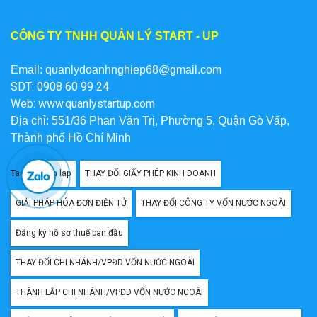
CÔNG TY TNHH QUẢN LÝ START - UP
Email: quanlydoanhnghiep68@gmail.com
SDT: 0908 60 99 24
Web:
www.quanlystartup.com
Địa chỉ: 551/36 Phan Văn Trị, Phường 5, Quận Gò Vấp,
Thành phố Hồ Chí Minh
Tag:
thanh lap
THAY ĐỔI GIẤY PHÉP KINH DOANH
GIẢI PHÁP HÓA ĐƠN ĐIỆN TỬ
THAY ĐỔI CÔNG TY VỐN NƯỚC NGOÀI
Đăng ký hồ sơ thuế ban đầu
THAY ĐỔI CHI NHÁNH/VPĐD VỐN NƯỚC NGOÀI
THÀNH LẬP CHI NHÁNH/VPĐD VỐN NƯỚC NGOÀI