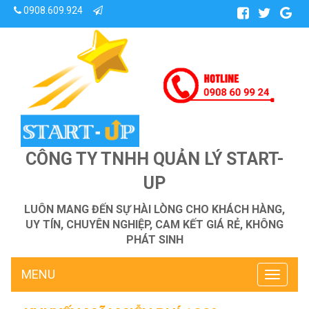
0908.609.924
CÔNG TY TNHH QUẢN LÝ START-
UP
LUÔN MANG ĐẾN SỰ HÀI LÒNG CHO KHÁCH HÀNG,
UY TÍN, CHUYÊN NGHIỆP, CAM KẾT GIÁ RẺ, KHÔNG
PHÁT SINH
MENU
Toggle
navigati