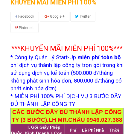
KHUYẾN MÃI MIỄN PHÍ 100%
Facebook
Google +
Twitter
Pinterest
***KHUYẾN MÃI MIỄN PHÍ 100%***
* Công ty Quản Lý Start-Up
miễn phí toàn bộ
phí dịch vụ thành lập công ty trọn gói trong khi
sử dụng dịch vụ kế toán (500.000 đ/tháng
không phát sinh hóa đơn, 800.000 đ/tháng có
phát sinh hóa đơn).
* MIỄN PHÍ 100% PHÍ DỊCH VỤ 3 BƯỚC ĐẦY
ĐỦ THÀNH LẬP CÔNG TY
CÁC BƯỚC ĐẦY ĐỦ THÀNH LẬP CÔNG
TY (3 BƯỚC).LH MR.CHÂU 0946.027.388
I. Gói Giấy Phép
Phí
Lệ Phí Nhà
Thời
Bước
Kinh Doanh + Con