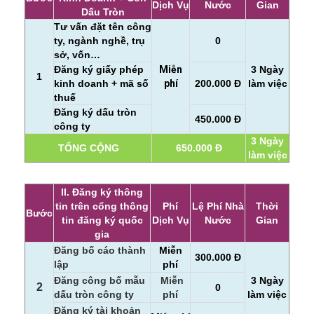
Dịch Vụ
Nước
Gian
Dấu Tròn
Tư vấn đặt tên công
ty, ngành nghề, trụ
0
sở, vốn…
Đăng ký giấy phép
Miễn
3 Ngày
1
kinh doanh + mã số
phí
200.000 Đ
làm việc
thuế
Đăng ký dấu tròn
450.000 Đ
công ty
3 Ngày
TỔNG CỘNG
650.000 Đ
làm việc
II. Đăng ký thông
tin trên cổng thông
Phí
Lệ Phí Nhà
Thời
Bước
tin đăng ký quốc
Dịch Vụ
Nước
Gian
gia
Đăng bố cáo thành
Miễn
300.000 Đ
lập
phí
Đăng công bố mẫu
Miễn
3 Ngày
2
0
dấu tròn công ty
phí
làm việc
Đăng ký tài khoản